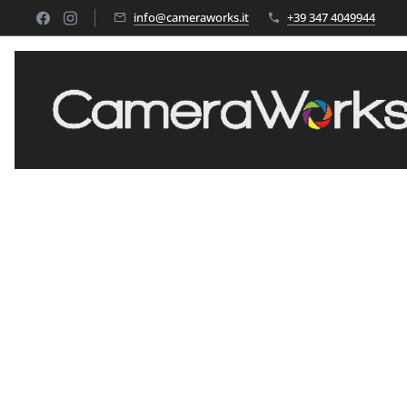
info@cameraworks.it
+39 347 4049944